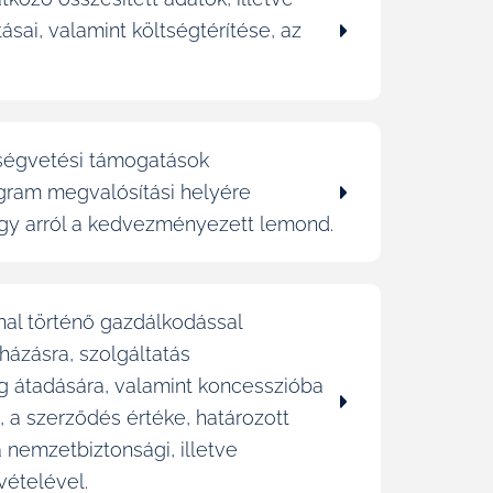
sai, valamint költségtérítése, az
öltségvetési támogatások
gram megvalósítási helyére
vagy arról a kedvezményezett lemond.
nal történő gazdálkodással
házásra, szolgáltatás
g átadására, valamint koncesszióba
 a szerződés értéke, határozott
 nemzetbiztonsági, illetve
vételével.