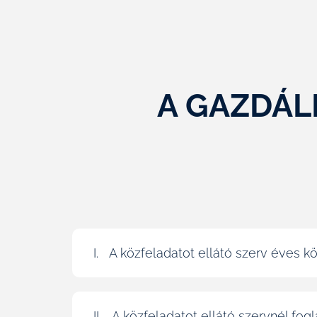
A GAZDÁL
I. A közfeladatot ellátó szerv éves 
II. A közfeladatot ellátó szervnél fog