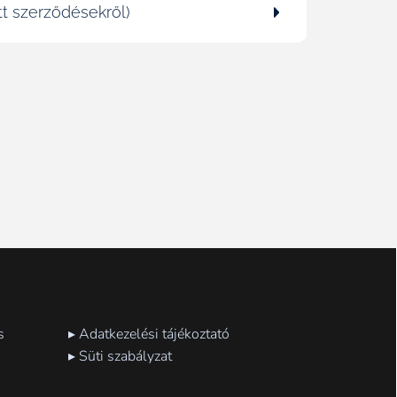
tt szerződésekről)
s
▸ Adatkezelési tájékoztató
▸ Süti szabályzat