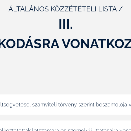
ÁLTALÁNOS KÖZZÉTÉTELI LISTA /
III.
KODÁSRA VONATKO
költségvetése, számviteli törvény szerint beszámolój
lalkoztatottak létszámára és személyi juttatásaira vona