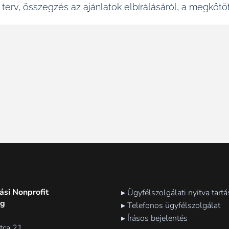
 terv, összegzés az ajánlatok elbírálásáról, a megkötö
si Nonprofit
▸ Ügyfélszolgálati nyitva tartá
ág
▸ Telefonos ügyfélszolgálat
▸ Írásos bejelentés
tca 21.