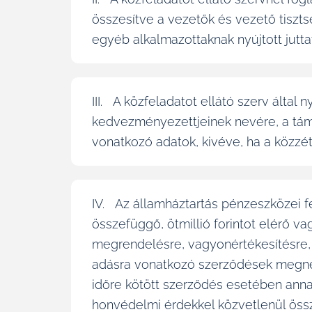
összesítve a vezetők és vezető tiszts
egyéb alkalmazottaknak nyújtott jutta
III. A közfeladatot ellátó szerv által 
kedvezményezettjeinek nevére, a tám
vonatkozó adatok, kivéve, ha a közzé
IV. Az államháztartás pénzeszközei f
összefüggő, ötmillió forintot elérő v
megrendelésre, vagyonértékesítésre,
adásra vonatkozó szerződések megneve
időre kötött szerződés esetében annak
honvédelmi érdekkel közvetlenül össz