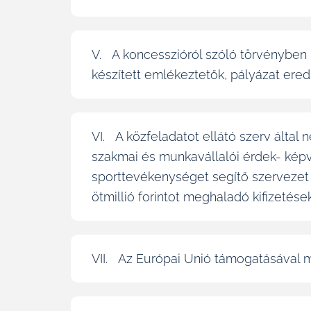
V. A koncesszióról szóló törvényben m
készített emlékeztetők, pályázat er
VI. A közfeladatot ellátó szerv által
szakmai és munkavállalói érdek- képvise
sporttevékenységet segítő szervezet tá
ötmillió forintot meghaladó kifizetése
VII. Az Európai Unió támogatásával m