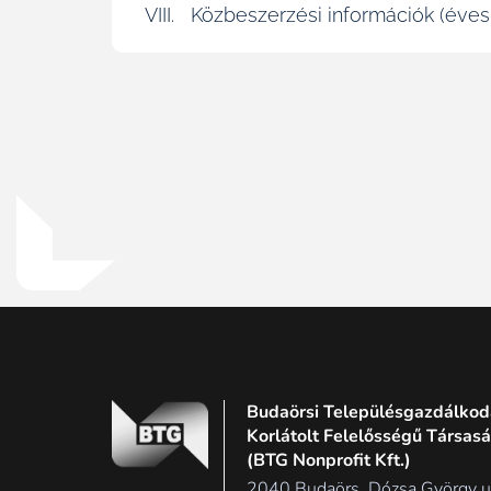
VIII. Közbeszerzési információk (éves
Budaörsi Településgazdálkodá
Korlátolt Felelősségű Társas
(BTG Nonprofit Kft.)
2040 Budaörs, Dózsa György u