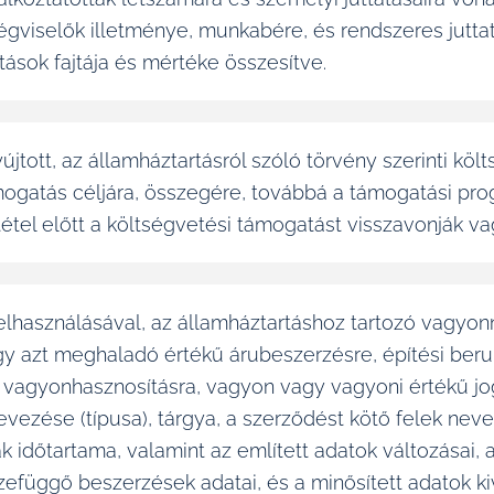
égviselők illetménye, munkabére, és rendszeres juttatá
tások fajtája és mértéke összesítve.
nyújtott, az államháztartásról szóló törvény szerinti k
ogatás céljára, összegére, továbbá a támogatási pro
tétel előtt a költségvetési támogatást visszavonják 
elhasználásával, az államháztartáshoz tartozó vagyon
agy azt meghaladó értékű árubeszerzésre, építési beru
 vagyonhasznosításra, vagyon vagy vagyoni értékű jo
zése (típusa), tárgya, a szerződést kötő felek neve,
 időtartama, valamint az említett adatok változásai, a
efüggő beszerzések adatai, és a minősített adatok ki