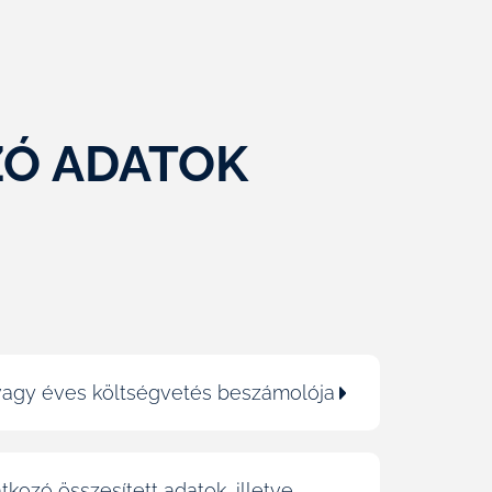
ZÓ ADATOK
a vagy éves költségvetés beszámolója
tkozó összesített adatok, illetve