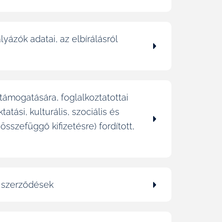
yázók adatai, az elbírálásról
 támogatására, foglalkoztatottai
atási, kulturális, szociális és
sszefüggő kifizetésre) fordított,
ó szerződések