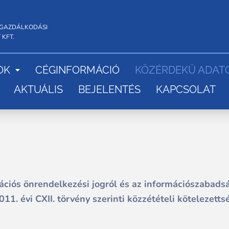
SGAZDÁLKODÁSI
 KFT.
OK
CÉGINFORMÁCIÓ
KÖZÉRDEKŰ ADAT
AKTUÁLIS
BEJELENTÉS
KAPCSOLAT
ációs önrendelkezési jogról és az információszabadsá
011. évi CXII. törvény szerinti közzétételi kötelezetts