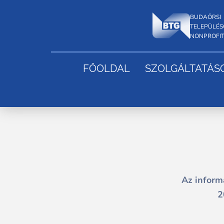
Skip
BUDAÖRSI
to
TELEPÜLÉ
NONPROFIT
content
FŐOLDAL
SZOLGÁLTATÁS
Az inform
2