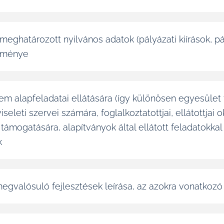
eghatározott nyilvános adatok (pályázati kiírások, pál
edménye
 nem alapfeladatai ellátására (így különösen egyesület
leti szervei számára, foglalkoztatottjai, ellátottjai okt
mogatására, alapítványok által ellátott feladatokkal ö
k
egvalósuló fejlesztések leírása, az azokra vonatkoz