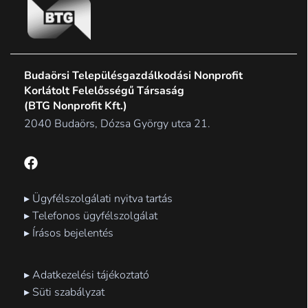
Budaörsi Településgazdálkodási Nonprofit
Korlátolt Felelősségű Társaság
(BTG Nonprofit Kft.)
2040 Budaörs, Dózsa György utca 21.
F
a
c
e
▸ Ügyfélszolgálati nyitva tartás
b
▸ Telefonos ügyfélszolgálat
o
▸ Írásos bejelentés
o
k
▸ Adatkezelési tájékoztató
▸ Süti szabályzat