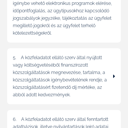
igénybe vehető elektronikus programok elérése,
időpontfoglalás, az ügytípusokhoz kapcsolódó
jogszabályok jegyzéke, tájékoztatás az ügyfelet
megillető jogokról és az ügyfelet terhelő
kötelezettségekről.
5. A közfeladatot ellátó szerv által nyújtott
vagy költségvetéséből finanszírozott
közszolgáltatások megnevezése, tartalma, a
közszolgáltatások igénybevételének rendje, a
közszolgáltatásért fizetendő díj mértéke, az
abból adott kedvezmények.
6. A közfeladatot ellátó szerv által fenntartott
adatbázisok, illetve nyilvántartások leíró adatai