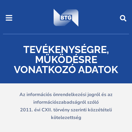
Skip
Menu
to
content
TEVÉKENYSÉGRE,
MŰKÖDÉSRE
VONATKOZÓ ADATOK
Az információs önrendelkezési jogról és az
információszabadságról szóló
2011. évi CXII. törvény szerinti közzétételi
kötelezettség