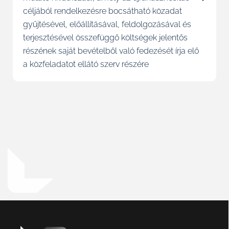
céljából rendelkezésre bocsátható közadat
gyűjtésével, előállításával, feldolgozásával és
terjesztésével összefüggő költségek jelentős
részének saját bevételből való fedezését írja elő
a közfeladatot ellátó szerv részére