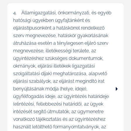
4. Államigazgatási, önkormányzati, és egyéb
hatósági ügyekben ügyfajtánként és
eljárástípusonként a hatáskörrel rendelkező
szerv megnevezése, hatáskör gyakorlásának
átruházása esetén a ténylegesen eljáró szerv
megnevezése, illetékességi területe, az
ügyintézéshez szükséges dokumentumok,
okmányok, eljárási illetékek (igazgatási
szolgáltatási díjak) meghatározása, alapvető
eljárási szabályok, az eljárást megindító irat
benyújtásának módja (helye, ideje),
ügyfélfogadás ideje, az ügyintézés határideje
(elintézési, fellebbezési határidő), az ügyek
intézését segítő útmutatók, az ügymenetre
vonatkozó tájékoztatás és az ügyintézéshez
használt letölthető formanyomtatványok, az