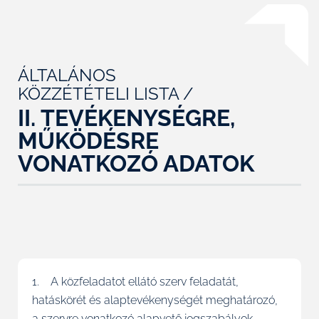
ÁLTALÁNOS
KÖZZÉTÉTELI LISTA /
II. TEVÉKENYSÉGRE,
MŰKÖDÉSRE
VONATKOZÓ ADATOK
1. A közfeladatot ellátó szerv feladatát,
hatáskörét és alaptevékenységét meghatározó,
a szervre vonatkozó alapvető jogszabályok,