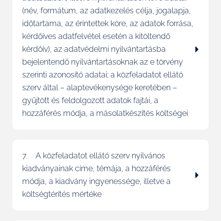
(név, formátum, az adatkezelés célja, jogalapja,
időtartama, az érintettek köre, az adatok forrása,
kérdőíves adatfelvétel esetén a kitöltendő
kérdőív), az adatvédelmi nyilvántartásba
bejelentendő nyilvántartásoknak az e törvény
szerinti azonosító adatai; a közfeladatot ellátó
szerv által – alaptevékenysége keretében –
gyűjtött és feldolgozott adatok fajtái, a
hozzáférés módja, a másolatkészítés költségei
7. A közfeladatot ellátó szerv nyilvános
kiadványainak címe, témája, a hozzáférés
módja, a kiadvány ingyenessége, illetve a
költségtérítés mértéke