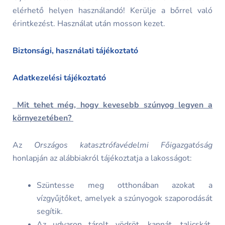
elérhető helyen használandó! Kerülje a bőrrel való
érintkezést. Használat után mosson kezet.
Biztonsági, használati tájékoztató
Adatkezelési tájékoztató
Mit tehet még, hogy kevesebb szúnyog legyen a
környezetében?
Az
Országos katasztrófavédelmi Főigazgatóság
honlapján az alábbiakról tájékoztatja a lakosságot:
Szüntesse meg otthonában azokat a
vízgyűjtőket, amelyek a szúnyogok szaporodását
segítik.
Az udvaron tárolt vödröt, kannát, talicskát,