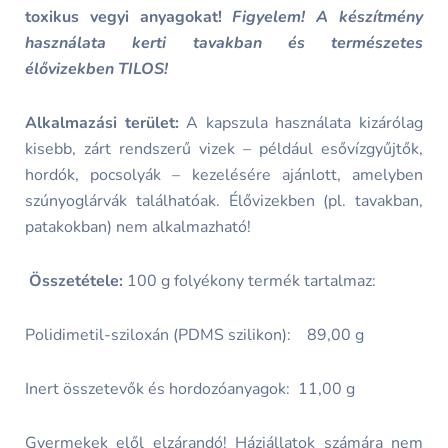
toxikus vegyi anyagokat!
Figyelem! A készítmény
használata
kerti tavakban és természetes
élővizekben TILOS!
Alkalmazási terület:
A kapszula használata kizárólag
kisebb, zárt rendszerű vizek – például esővízgyűjtők,
hordók, pocsolyák – kezelésére ajánlott, amelyben
szúnyoglárvák találhatóak. Élővizekben (pl. tavakban,
patakokban) nem alkalmazható!
Összetétele:
100 g folyékony termék tartalmaz:
Polidimetil-sziloxán (PDMS szilikon): 89,00 g
Inert összetevők és hordozóanyagok: 11,00 g
Gyermekek elől elzárandó! Háziállatok számára nem