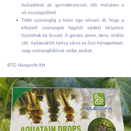
hulladékot, pl. gumiabroncsot, stb. melyben a
víz összegyűlhet.
Több szúnyogfaj a telet úgy vészeli át, hogy a
kifejlett szúnyogok fagytól védett helyekre
húzódnak be ősszel. A garázs, pince, akna, istálló
stb. nyílászáróit tartsa zárva az őszi hónapokban,
vagy szúnyoghálóval védje azokat.
BTG Nonprofit Kft