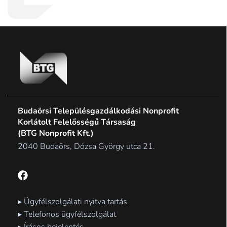
Budaörsi Településgazdálkodási Nonprofit
Korlátolt Felelősségű Társaság
(BTG Nonprofit Kft.)
2040 Budaörs, Dózsa György utca 21.
F
a
c
e
▸ Ügyfélszolgálati nyitva tartás
b
▸ Telefonos ügyfélszolgálat
o