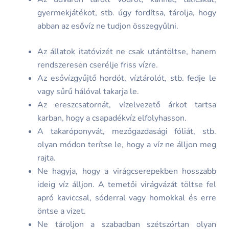
gyermekjátékot, stb. úgy fordítsa, tárolja, hogy
abban az esővíz ne tudjon összegyűlni.
Az állatok itatóvizét ne csak utántöltse, hanem
rendszeresen cserélje friss vízre.
Az esővízgyűjtő hordót, víztárolót, stb. fedje le
vagy sűrű hálóval takarja le.
Az ereszcsatornát, vízelvezető árkot tartsa
karban, hogy a csapadékvíz elfolyhasson.
A takaróponyvát, mezőgazdasági fóliát, stb.
olyan módon terítse le, hogy a víz ne álljon meg
rajta.
Ne hagyja, hogy a virágcserepekben hosszabb
ideig víz álljon. A temetői virágvázát töltse fel
apró kaviccsal, sóderral vagy homokkal és erre
öntse a vizet.
Ne tároljon a szabadban szétszórtan olyan