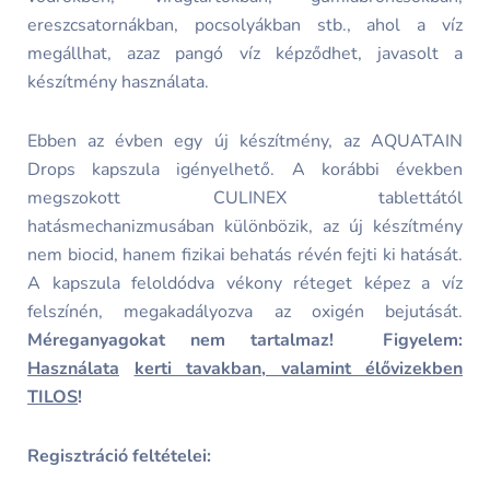
ereszcsatornákban, pocsolyákban stb., ahol a víz
megállhat, azaz pangó víz képződhet, javasolt a
készítmény használata.
Ebben az évben egy új készítmény, az AQUATAIN
Drops kapszula igényelhető. A korábbi években
megszokott CULINEX tablettától
hatásmechanizmusában különbözik, az új készítmény
nem biocid, hanem fizikai behatás révén fejti ki hatását.
A kapszula feloldódva vékony réteget képez a víz
felszínén, megakadályozva az oxigén bejutását.
Méreganyagokat nem tartalmaz!
Figyelem:
Használata
kerti tavakban, valamint élővizekben
TILOS
!
Regisztráció feltételei: