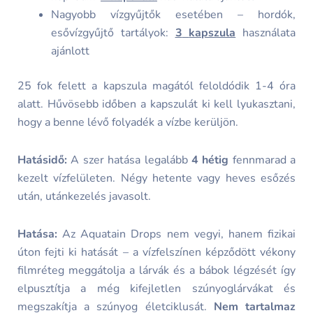
Nagyobb vízgyűjtők esetében – hordók,
esővízgyűjtő tartályok:
3
kapszula
használata
ajánlott
25 fok felett a kapszula magától feloldódik 1-4 óra
alatt. Hűvösebb időben a kapszulát ki kell lyukasztani,
hogy a benne lévő folyadék a vízbe kerüljön.
Hatásidő:
A szer hatása legalább
4 hétig
fennmarad a
kezelt vízfelületen. Négy hetente vagy heves esőzés
után, utánkezelés javasolt.
Hatása:
Az Aquatain Drops nem vegyi, hanem fizikai
úton fejti ki hatását – a vízfelszínen képződött vékony
filmréteg meggátolja a lárvák és a bábok légzését így
elpusztítja a még kifejletlen szúnyoglárvákat és
megszakítja a szúnyog életciklusát.
Nem tartalmaz