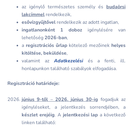
az igénylő természetes személy és
budaörsi
lakcímmel
rendelkezik,
esővízgyűjtővel
rendelkezik az adott ingatlan,
ingatlanonként
1 doboz
igénylésére van
lehetőség
2026-ban
,
a
regisztrációs űrlap
kötelező mezőinek
helyes
kitöltése, beküldése
,
valamint az
Adatkezelési
és a fenti, ill.
honlapunkon található szabályok elfogadása.
Regisztráció határideje:
június 9-től
–
2026.
június 30-ig
fogadjuk az
igényléseket, a jelentkezés sorrendjében, a
készlet erejéig
. A
jelentkezési lap
a következő
linken található: