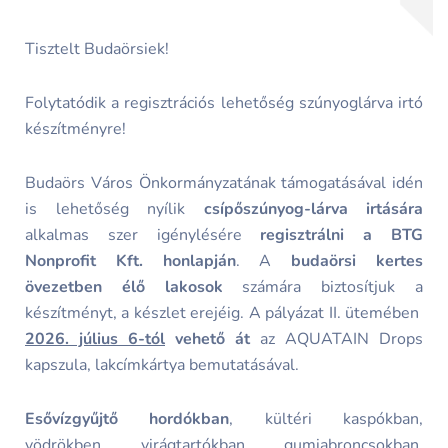
Tisztelt Budaörsiek!
Folytatódik a regisztrációs lehetőség szúnyoglárva irtó
készítményre!
Budaörs Város Önkormányzatának támogatásával idén
is lehetőség nyílik
csípőszúnyog-lárva irtására
alkalmas szer igénylésére
regisztrálni a BTG
Nonprofit Kft. honlapján
. A
budaörsi kertes
övezetben élő lakosok
számára biztosítjuk a
készítményt, a készlet erejéig. A pályázat II. ütemében
2026. július 6-tól
vehető át
az AQUATAIN Drops
kapszula, lakcímkártya bemutatásával.
Esővízgyűjtő hordókban
, kültéri kaspókban,
vödrökben, virágtartókban, gumiabroncsokban,