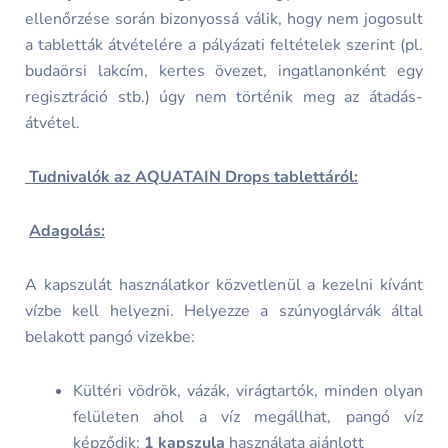
ellenőrzése során bizonyossá válik, hogy nem jogosult
a tabletták átvételére a pályázati feltételek szerint (pl.
budaörsi lakcím, kertes övezet, ingatlanonként egy
regisztráció stb.) úgy nem történik meg az átadás-
átvétel.
Tudnivalók az AQUATAIN Drops tablettáról:
Adagolás:
A kapszulát használatkor közvetlenül a kezelni kívánt
vízbe kell helyezni. Helyezze a szúnyoglárvák által
belakott pangó vizekbe:
Kültéri vödrök, vázák, virágtartók, minden olyan
felületen ahol a víz megállhat, pangó víz
képződik:
1
kapszula
használata ajánlott