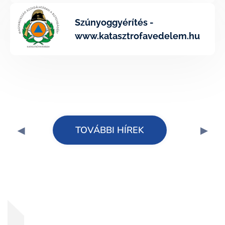
Szúnyoggyérítés -
www.katasztrofavedelem.hu
TOVÁBBI HÍREK
◀
▶